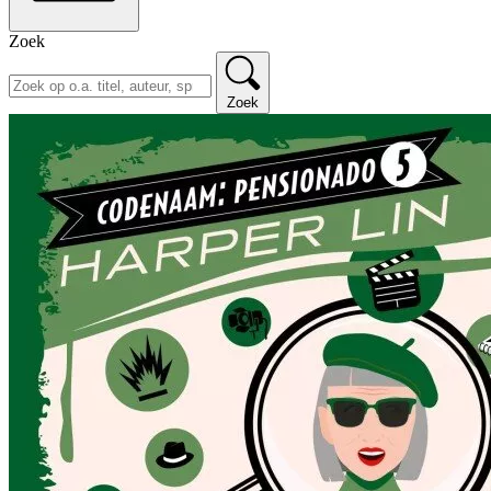
Zoek
Zoek