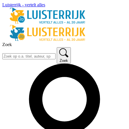
Luisterrijk - vertelt alles
Zoek
Zoek