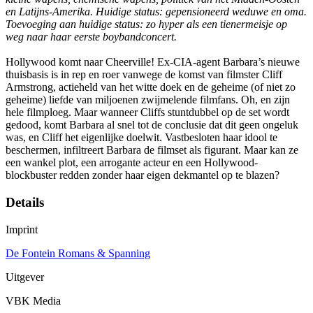
en Latijns-Amerika. Huidige status: gepensioneerd weduwe en oma.
Toevoeging aan huidige status: zo hyper als een tienermeisje op
weg naar haar eerste boybandconcert.
Hollywood komt naar Cheerville! Ex-CIA-agent Barbara’s nieuwe
thuisbasis is in rep en roer vanwege de komst van filmster Cliff
Armstrong, actieheld van het witte doek en de geheime (of niet zo
geheime) liefde van miljoenen zwijmelende filmfans. Oh, en zijn
hele filmploeg. Maar wanneer Cliffs stuntdubbel op de set wordt
gedood, komt Barbara al snel tot de conclusie dat dit geen ongeluk
was, en Cliff het eigenlijke doelwit. Vastbesloten haar idool te
beschermen, infiltreert Barbara de filmset als figurant. Maar kan ze
een wankel plot, een arrogante acteur en een Hollywood-
blockbuster redden zonder haar eigen dekmantel op te blazen?
Details
Imprint
De Fontein Romans & Spanning
Uitgever
VBK Media