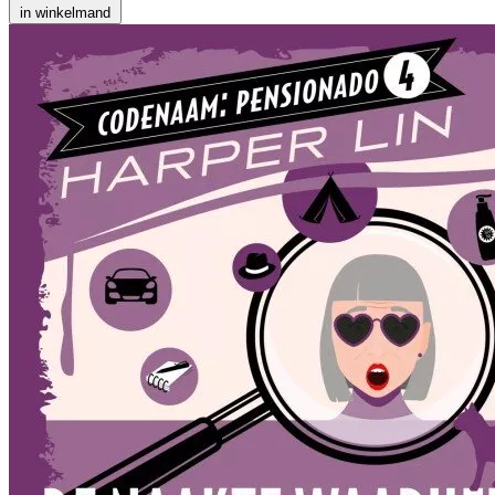
in winkelmand