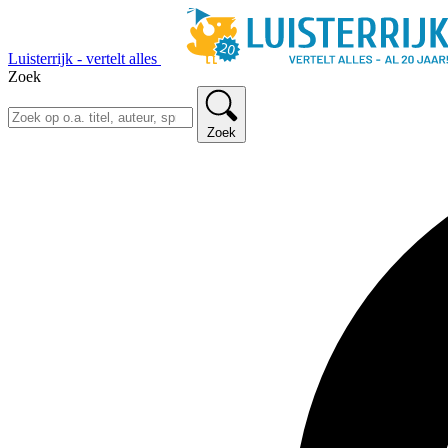
Luisterrijk - vertelt alles
Zoek
Zoek