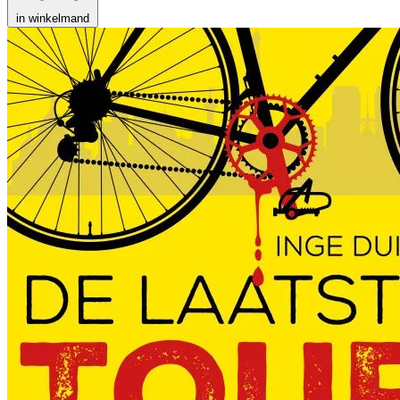
in winkelmand