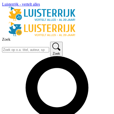
Luisterrijk - vertelt alles
Zoek
Zoek