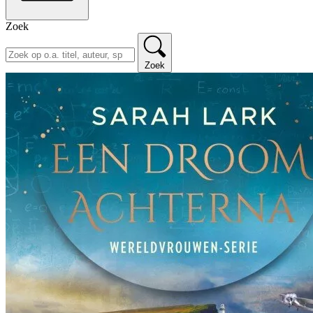
Zoek
Zoek