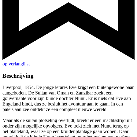
op verlanglijst
Beschrijving
Liverpool, 1854. De jonge lerares Eve krijgt een buitengewone baan
aangeboden. De Sultan van Oman en Zanzibar zoekt een
gouvernante voor zijn blinde dochter Nunu. Er is niets dat Eve aan
Engeland bindt, dus ze besluit het avontuur aan te gaan. In een
paleis aan zee ontdekt ze een compleet nieuwe wereld.
Maar als de sultan plotseling overlijdt, breekt er een machtsstrijd uit
onder zijn mogelijke opvolgers. Eve trekt zich met Nunu terug op
het platteland, waar ze op een kruidenplantage gaan wonen. Daar
ontwikkelt de blinde Nunu haar talent voor het maken van parfum.