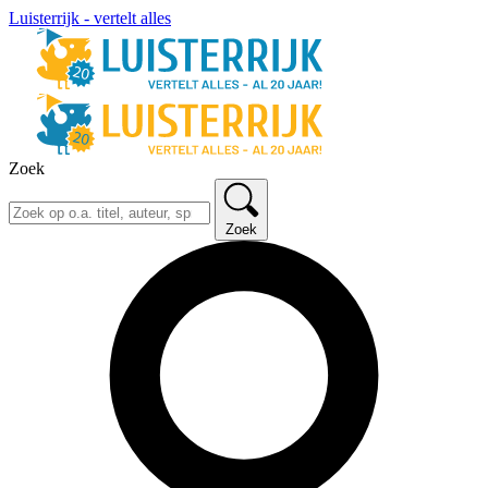
Luisterrijk - vertelt alles
Zoek
Zoek