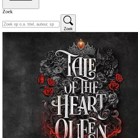
Zoek
Zoek