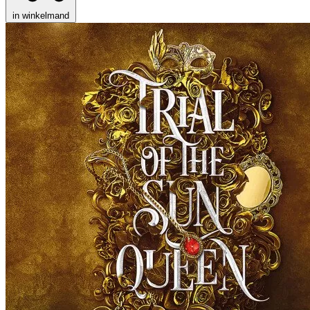
in winkelmand