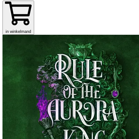
in winkelmand