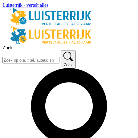
Luisterrijk - vertelt alles
Zoek
Zoek