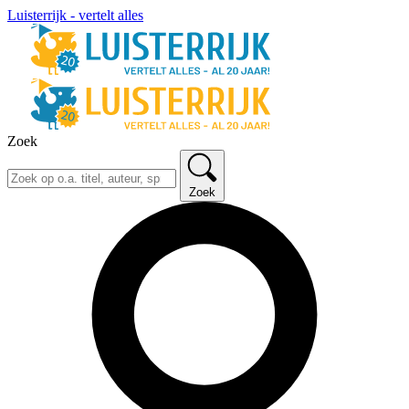
Luisterrijk - vertelt alles
Zoek
Zoek