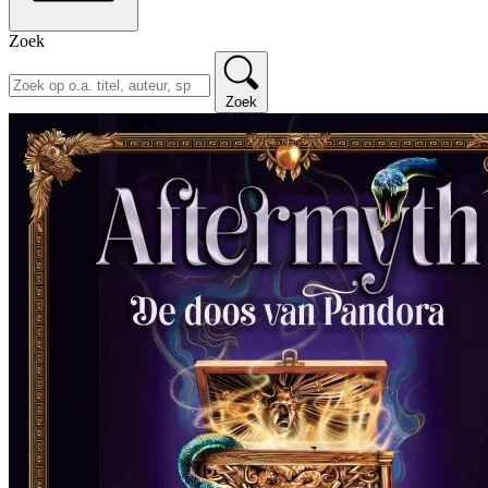
Zoek
Zoek