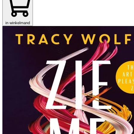
in winkelmand