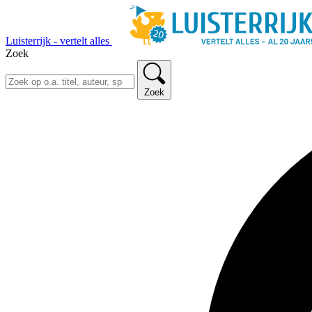
Luisterrijk - vertelt alles
Zoek
Zoek