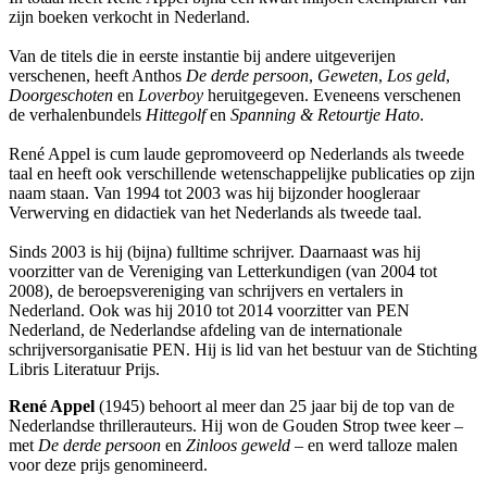
zijn boeken verkocht in Nederland.
Van de titels die in eerste instantie bij andere uitgeverijen
verschenen, heeft Anthos
De derde persoon
,
Geweten
,
Los geld
,
Doorgeschoten
en
Loverboy
heruitgegeven. Eveneens verschenen
de verhalenbundels
Hittegolf
en
Spanning & Retourtje Hato
.
René Appel is cum laude gepromoveerd op Nederlands als tweede
taal en heeft ook verschillende wetenschappelijke publicaties op zijn
naam staan. Van 1994 tot 2003 was hij bijzonder hoogleraar
Verwerving en didactiek van het Nederlands als tweede taal.
Sinds 2003 is hij (bijna) fulltime schrijver. Daarnaast was hij
voorzitter van de Vereniging van Letterkundigen (van 2004 tot
2008), de beroepsvereniging van schrijvers en vertalers in
Nederland. Ook was hij 2010 tot 2014 voorzitter van PEN
Nederland, de Nederlandse afdeling van de internationale
schrijversorganisatie PEN. Hij is lid van het bestuur van de Stichting
Libris Literatuur Prijs.
René Appel
(1945) behoort al meer dan 25 jaar bij de top van de
Nederlandse thrillerauteurs. Hij won de Gouden Strop twee keer –
met
De derde persoon
en
Zinloos geweld
– en werd talloze malen
voor deze prijs genomineerd.