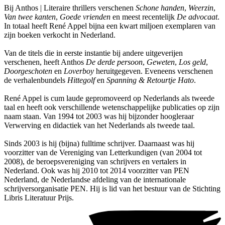
Bij Anthos | Literaire thrillers verschenen
Schone handen
,
Weerzin
,
Van twee kanten
,
Goede vrienden
en meest recentelijk
De advocaat
.
In totaal heeft René Appel bijna een kwart miljoen exemplaren van
zijn boeken verkocht in Nederland.
Van de titels die in eerste instantie bij andere uitgeverijen
verschenen, heeft Anthos
De derde persoon
,
Geweten
,
Los geld
,
Doorgeschoten
en
Loverboy
heruitgegeven. Eveneens verschenen
de verhalenbundels
Hittegolf
en
Spanning & Retourtje Hato
.
René Appel is cum laude gepromoveerd op Nederlands als tweede
taal en heeft ook verschillende wetenschappelijke publicaties op zijn
naam staan. Van 1994 tot 2003 was hij bijzonder hoogleraar
Verwerving en didactiek van het Nederlands als tweede taal.
Sinds 2003 is hij (bijna) fulltime schrijver. Daarnaast was hij
voorzitter van de Vereniging van Letterkundigen (van 2004 tot
2008), de beroepsvereniging van schrijvers en vertalers in
Nederland. Ook was hij 2010 tot 2014 voorzitter van PEN
Nederland, de Nederlandse afdeling van de internationale
schrijversorganisatie PEN. Hij is lid van het bestuur van de Stichting
Libris Literatuur Prijs.