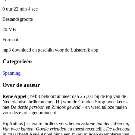
0 uur 22 min
4 sec
Bestandsgrootte
20 MB
Formaat
mp3 download en geschikt voor de Luisterrijk app
Categorieën
Spanning
Over de auteur
René Appel
(1945) behoort al meer dan 25 jaar bij de top van de
Nederlandse thrillerauteurs. Hij won de Gouden Strop twee keer –
met
De derde persoon
en
Zinloos geweld
– en werd talloze malen
voor deze prijs genomineerd.
Bij Anthos | Literaire thrillers verschenen
Schone handen
,
Weerzin
,
Van twee kanten
,
Goede vrienden
en meest recentelijk
De advocaat
.
In totaal heeft René Appel bijna een kwart miljoen exemplaren van