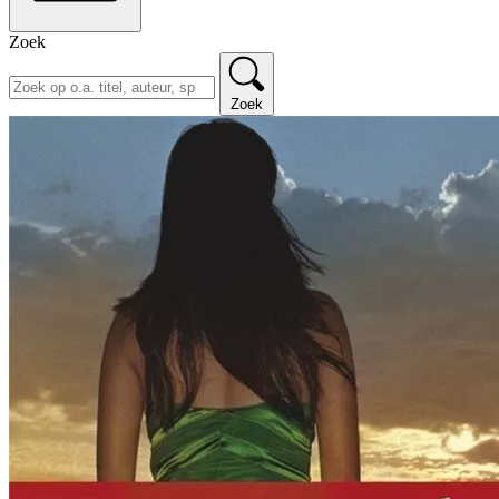
Zoek
Zoek