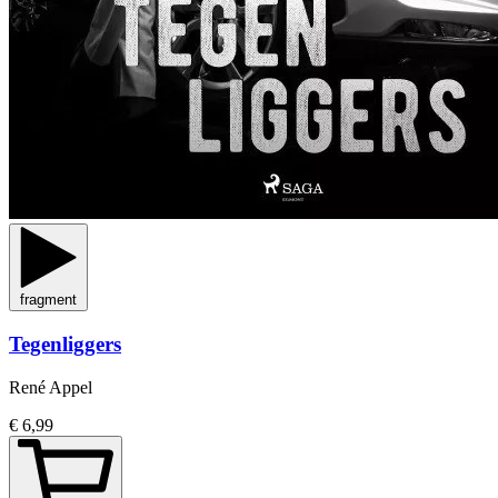
fragment
Tegenliggers
René Appel
€ 6,99