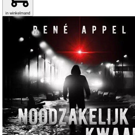
in winkelmand