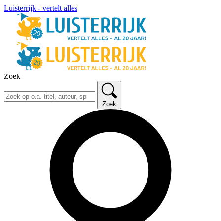
Luisterrijk - vertelt alles
Zoek
Zoek