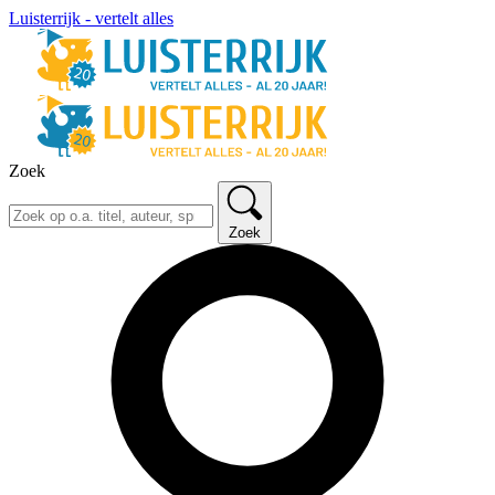
Luisterrijk - vertelt alles
Zoek
Zoek