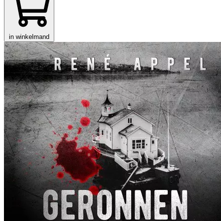
in winkelmand