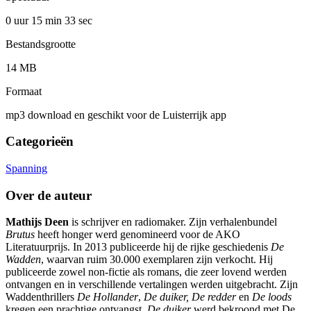
0 uur 15 min
33 sec
Bestandsgrootte
14 MB
Formaat
mp3 download en geschikt voor de Luisterrijk app
Categorieën
Spanning
Over de auteur
Mathijs Deen
is schrijver en radiomaker. Zijn verhalenbundel
Brutus
heeft honger werd genomineerd voor de AKO
Literatuurprijs. In 2013 publiceerde hij de rijke geschiedenis
De
Wadden
, waarvan ruim 30.000 exemplaren zijn verkocht. Hij
publiceerde zowel non-fictie als romans, die zeer lovend werden
ontvangen en in verschillende vertalingen werden uitgebracht. Zijn
Waddenthrillers
De Hollander
,
De duiker, De redder
en
De loods
kregen een prachtige ontvangst.
De duiker
werd bekroond met De