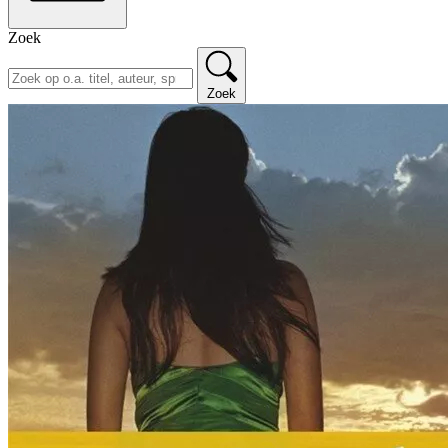
Zoek
Zoek