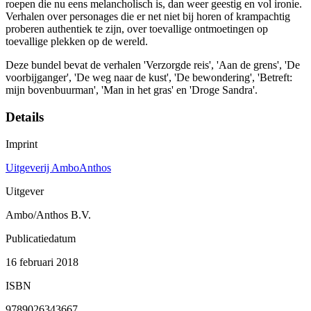
roepen die nu eens melancholisch is, dan weer geestig en vol ironie.
Verhalen over personages die er net niet bij horen of krampachtig
proberen authentiek te zijn, over toevallige ontmoetingen op
toevallige plekken op de wereld.
Deze bundel bevat de verhalen 'Verzorgde reis', 'Aan de grens', 'De
voorbijganger', 'De weg naar de kust', 'De bewondering', 'Betreft:
mijn bovenbuurman', 'Man in het gras' en 'Droge Sandra'.
Details
Imprint
Uitgeverij AmboAnthos
Uitgever
Ambo/Anthos B.V.
Publicatiedatum
16 februari 2018
ISBN
9789026343667