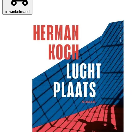
in winkelmand