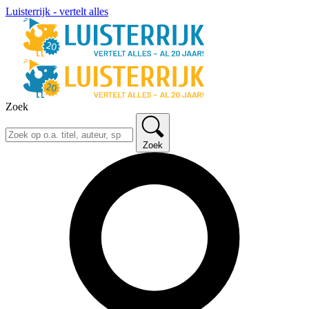
Luisterrijk - vertelt alles
Zoek
Zoek