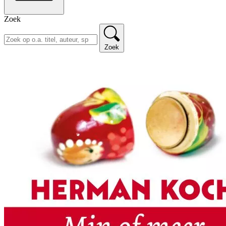
Zoek
Zoek