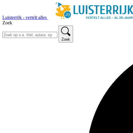
Luisterrijk - vertelt alles
Zoek
Zoek