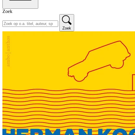
Zoek
Zoek