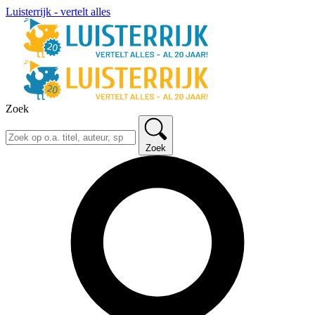
Luisterrijk - vertelt alles
Zoek
Zoek