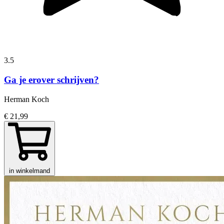
3.5
Ga je erover schrijven?
Herman Koch
€ 21,99
in winkelmand