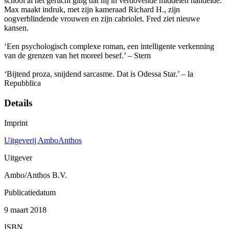
school al het gerucht ging dat hij in verdovende middelen handelde.
Max maakt indruk, met zijn kameraad Richard H., zijn
oogverblindende vrouwen en zijn cabriolet. Fred ziet nieuwe
kansen.
‘Een psychologisch complexe roman, een intelligente verkenning
van de grenzen van het moreel besef.’ – Stern
‘Bijtend proza, snijdend sarcasme. Dat is Odessa Star.’ – la
Repubblica
Details
Imprint
Uitgeverij AmboAnthos
Uitgever
Ambo/Anthos B.V.
Publicatiedatum
9 maart 2018
ISBN