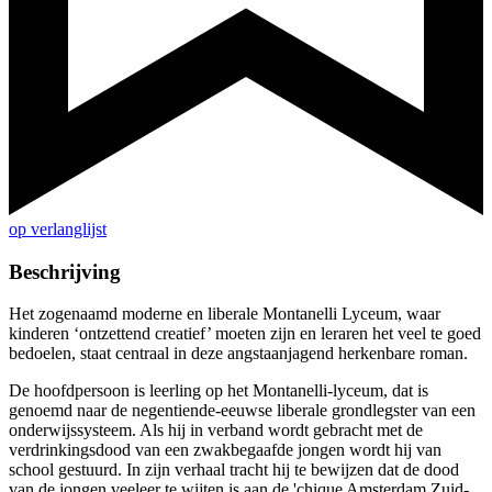
op verlanglijst
Beschrijving
Het zogenaamd moderne en liberale Montanelli Lyceum, waar
kinderen ‘ontzettend creatief’ moeten zijn en leraren het veel te goed
bedoelen, staat centraal in deze angstaanjagend herkenbare roman.
De hoofdpersoon is leerling op het Montanelli-lyceum, dat is
genoemd naar de negentiende-eeuwse liberale grondlegster van een
onderwijssysteem. Als hij in verband wordt gebracht met de
verdrinkingsdood van een zwakbegaafde jongen wordt hij van
school gestuurd. In zijn verhaal tracht hij te bewijzen dat de dood
van de jongen veeleer te wijten is aan de 'chique Amsterdam Zuid-