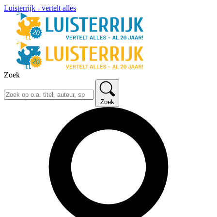
Luisterrijk - vertelt alles
Zoek
Zoek