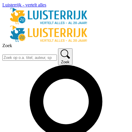
Luisterrijk - vertelt alles
Zoek
Zoek