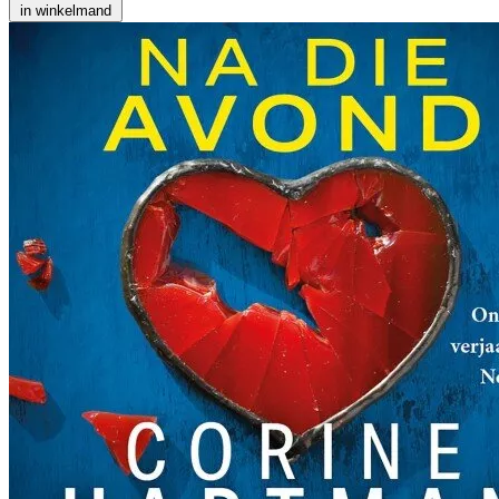
in winkelmand