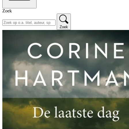
Zoek
Zoek