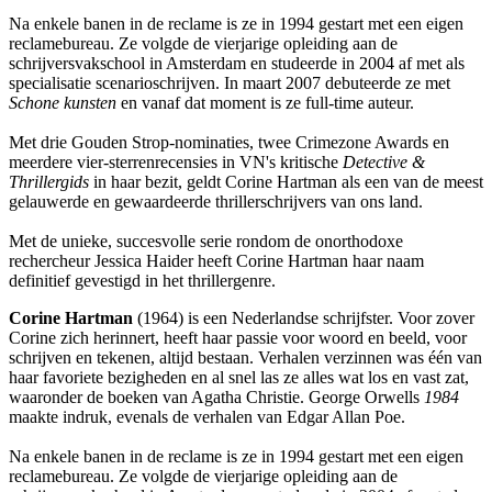
Na enkele banen in de reclame is ze in 1994 gestart met een eigen
reclamebureau. Ze volgde de vierjarige opleiding aan de
schrijversvakschool in Amsterdam en studeerde in 2004 af met als
specialisatie scenarioschrijven. In maart 2007 debuteerde ze met
Schone kunsten
en vanaf dat moment is ze full-time auteur.
Met drie Gouden Strop-nominaties, twee Crimezone Awards en
meerdere vier-sterrenrecensies in VN's kritische
Detective &
Thrillergids
in haar bezit, geldt Corine Hartman als een van de meest
gelauwerde en gewaardeerde thrillerschrijvers van ons land.
Met de unieke, succesvolle serie rondom de onorthodoxe
rechercheur Jessica Haider heeft Corine Hartman haar naam
definitief gevestigd in het thrillergenre.
Corine Hartman
(1964) is een Nederlandse schrijfster. Voor zover
Corine zich herinnert, heeft haar passie voor woord en beeld, voor
schrijven en tekenen, altijd bestaan. Verhalen verzinnen was één van
haar favoriete bezigheden en al snel las ze alles wat los en vast zat,
waaronder de boeken van Agatha Christie. George Orwells
1984
maakte indruk, evenals de verhalen van Edgar Allan Poe.
Na enkele banen in de reclame is ze in 1994 gestart met een eigen
reclamebureau. Ze volgde de vierjarige opleiding aan de