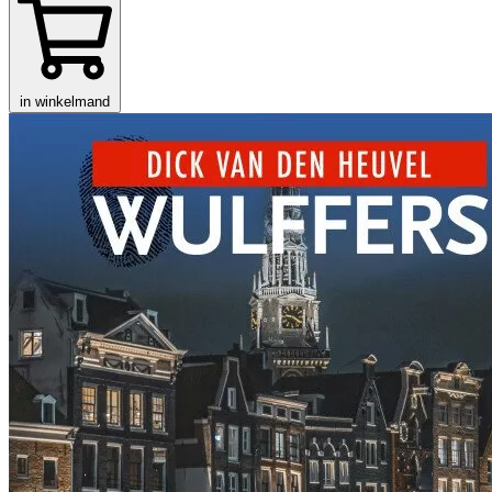
in winkelmand