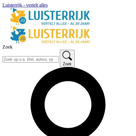
Luisterrijk - vertelt alles
Zoek
Zoek