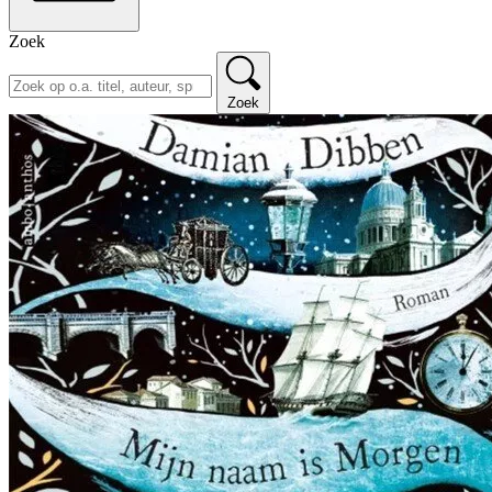
Zoek
Zoek