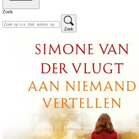
Zoek
Zoek