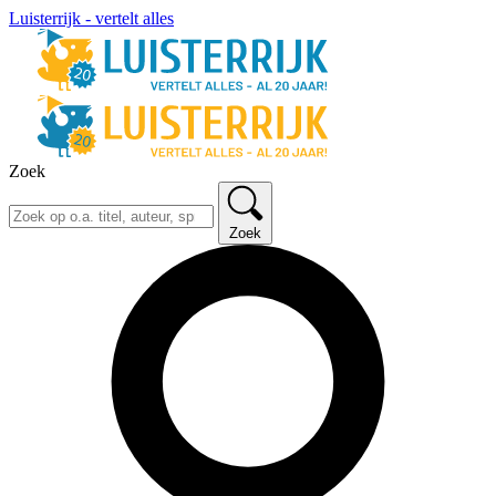
Luisterrijk - vertelt alles
Zoek
Zoek