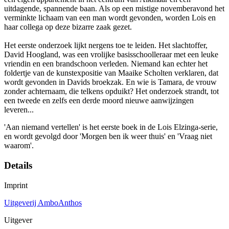
uitdagende, spannende baan. Als op een mistige novemberavond het
verminkte lichaam van een man wordt gevonden, worden Lois en
haar collega op deze bizarre zaak gezet.
Het eerste onderzoek lijkt nergens toe te leiden. Het slachtoffer,
David Hoogland, was een vrolijke basisschoolleraar met een leuke
vriendin en een brandschoon verleden. Niemand kan echter het
foldertje van de kunstexpositie van Maaike Scholten verklaren, dat
wordt gevonden in Davids broekzak. En wie is Tamara, de vrouw
zonder achternaam, die telkens opduikt? Het onderzoek strandt, tot
een tweede en zelfs een derde moord nieuwe aanwijzingen
leveren...
'Aan niemand vertellen' is het eerste boek in de Lois Elzinga-serie,
en wordt gevolgd door 'Morgen ben ik weer thuis' en 'Vraag niet
waarom'.
Details
Imprint
Uitgeverij AmboAnthos
Uitgever