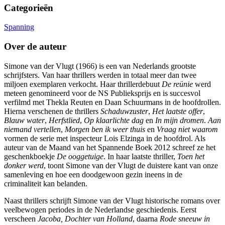
Categorieën
Spanning
Over de auteur
Simone van der Vlugt (1966) is een van Nederlands grootste
schrijfsters. Van haar thrillers werden in totaal meer dan twee
miljoen exemplaren verkocht. Haar thrillerdebuut
De reünie
werd
meteen genomineerd voor de NS Publieksprijs en is succesvol
verfilmd met Thekla Reuten en Daan Schuurmans in de hoofdrollen.
Hierna verschenen de thrillers
Schaduwzuster
,
Het
laatste
offer
,
Blauw
water
,
Herfstlied
,
Op
klaarlichte
dag
en
In
mijn
dromen
.
Aan
niemand
vertellen
,
Morgen
ben
ik
weer
thuis
en
Vraag
niet
waarom
vormen de serie met inspecteur Lois Elzinga in de hoofdrol. Als
auteur van de Maand van het Spannende Boek 2012 schreef ze het
geschenkboekje
De
ooggetuige
. In haar laatste thriller,
Toen het
donker werd
, toont Simone van der Vlugt de duistere kant van onze
samenleving en hoe een doodgewoon gezin ineens in de
criminaliteit kan belanden.
Naast thrillers schrijft Simone van der Vlugt historische romans over
veelbewogen periodes in de Nederlandse geschiedenis. Eerst
verscheen
Jacoba, Dochter van Holland
, daarna
Rode sneeuw in