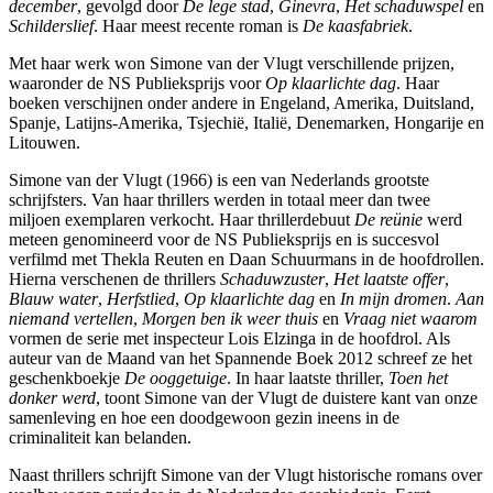
december
, gevolgd door
De lege stad
,
Ginevra
,
Het schaduwspel
en
Schilderslief
. Haar meest recente roman is
De kaasfabriek
.
Met haar werk won Simone van der Vlugt verschillende prijzen,
waaronder de NS Publieksprijs voor
Op klaarlichte dag
. Haar
boeken verschijnen onder andere in Engeland, Amerika, Duitsland,
Spanje, Latijns-Amerika, Tsjechië, Italië, Denemarken, Hongarije en
Litouwen.
Simone van der Vlugt (1966) is een van Nederlands grootste
schrijfsters. Van haar thrillers werden in totaal meer dan twee
miljoen exemplaren verkocht. Haar thrillerdebuut
De reünie
werd
meteen genomineerd voor de NS Publieksprijs en is succesvol
verfilmd met Thekla Reuten en Daan Schuurmans in de hoofdrollen.
Hierna verschenen de thrillers
Schaduwzuster
,
Het
laatste
offer
,
Blauw
water
,
Herfstlied
,
Op
klaarlichte
dag
en
In
mijn
dromen
.
Aan
niemand
vertellen
,
Morgen
ben
ik
weer
thuis
en
Vraag
niet
waarom
vormen de serie met inspecteur Lois Elzinga in de hoofdrol. Als
auteur van de Maand van het Spannende Boek 2012 schreef ze het
geschenkboekje
De
ooggetuige
. In haar laatste thriller,
Toen het
donker werd
, toont Simone van der Vlugt de duistere kant van onze
samenleving en hoe een doodgewoon gezin ineens in de
criminaliteit kan belanden.
Naast thrillers schrijft Simone van der Vlugt historische romans over