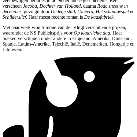
veelbewogen periodes in de Nederlandse geschiedenis. Eerst
verscheen
Jacoba, Dochter van Holland
, daarna
Rode sneeuw in
december
, gevolgd door
De lege stad
,
Ginevra
,
Het schaduwspel
en
Schilderslief
. Haar meest recente roman is
De kaasfabriek
.
Met haar werk won Simone van der Vlugt verschillende prijzen,
waaronder de NS Publieksprijs voor
Op klaarlichte dag
. Haar
boeken verschijnen onder andere in Engeland, Amerika, Duitsland,
Spanje, Latijns-Amerika, Tsjechië, Italië, Denemarken, Hongarije en
Litouwen.