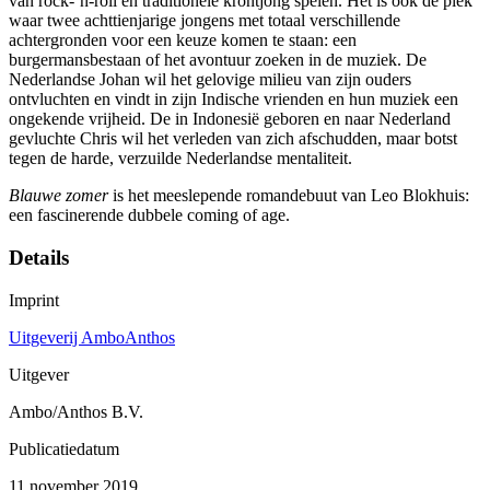
van rock-’n-roll en traditionele krontjong spelen. Het is ook de plek
waar twee achttienjarige jongens met totaal verschillende
achtergronden voor een keuze komen te staan: een
burgermansbestaan of het avontuur zoeken in de muziek. De
Nederlandse Johan wil het gelovige milieu van zijn ouders
ontvluchten en vindt in zijn Indische vrienden en hun muziek een
ongekende vrijheid. De in Indonesië geboren en naar Nederland
gevluchte Chris wil het verleden van zich afschudden, maar botst
tegen de harde, verzuilde Nederlandse mentaliteit.
Blauwe zomer
is het meeslepende romandebuut van Leo Blokhuis:
een fascinerende dubbele coming of age.
Details
Imprint
Uitgeverij AmboAnthos
Uitgever
Ambo/Anthos B.V.
Publicatiedatum
11 november 2019