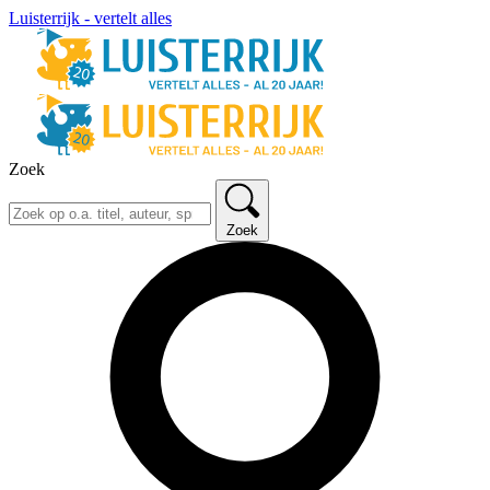
Luisterrijk - vertelt alles
Zoek
Zoek