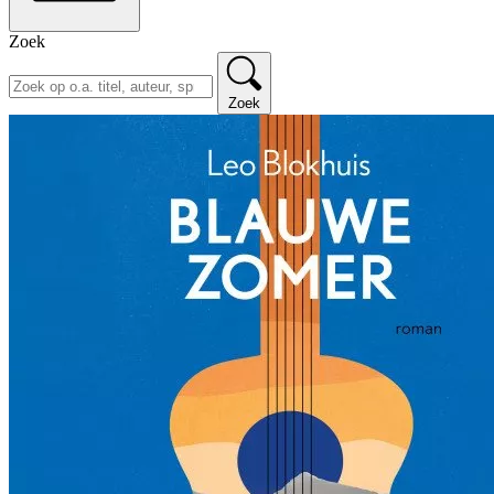
Zoek
Zoek