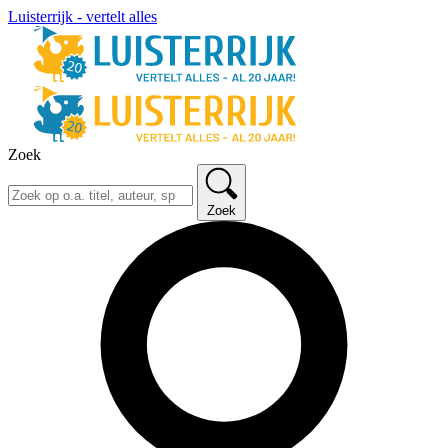
Luisterrijk - vertelt alles
Zoek
Zoek