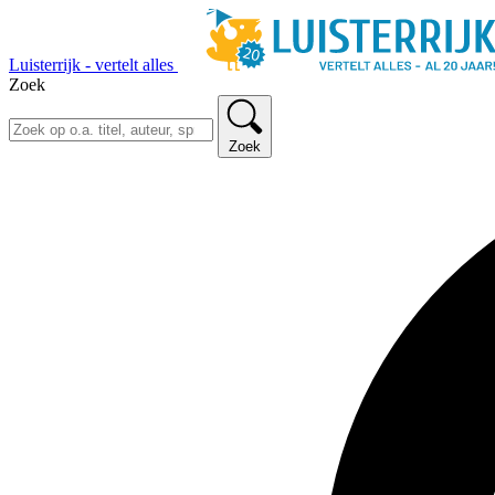
Luisterrijk - vertelt alles
Zoek
Zoek