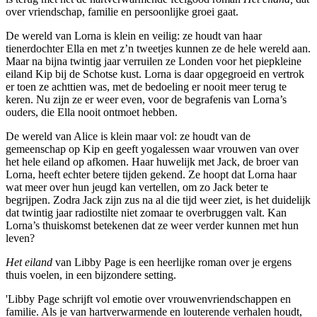
over vriendschap, familie en persoonlijke groei gaat.
De wereld van Lorna is klein en veilig: ze houdt van haar
tienerdochter Ella en met z’n tweetjes kunnen ze de hele wereld aan.
Maar na bijna twintig jaar verruilen ze Londen voor het piepkleine
eiland Kip bij de Schotse kust. Lorna is daar opgegroeid en vertrok
er toen ze achttien was, met de bedoeling er nooit meer terug te
keren. Nu zijn ze er weer even, voor de begrafenis van Lorna’s
ouders, die Ella nooit ontmoet hebben.
De wereld van Alice is klein maar vol: ze houdt van de
gemeenschap op Kip en geeft yogalessen waar vrouwen van over
het hele eiland op afkomen. Haar huwelijk met Jack, de broer van
Lorna, heeft echter betere tijden gekend. Ze hoopt dat Lorna haar
wat meer over hun jeugd kan vertellen, om zo Jack beter te
begrijpen. Zodra Jack zijn zus na al die tijd weer ziet, is het duidelijk
dat twintig jaar radiostilte niet zomaar te overbruggen valt. Kan
Lorna’s thuiskomst betekenen dat ze weer verder kunnen met hun
leven?
Het eiland
van Libby Page is een heerlijke roman over je ergens
thuis voelen, in een bijzondere setting.
'Libby Page schrijft vol emotie over vrouwenvriendschappen en
familie. Als je van hartverwarmende en louterende verhalen houdt,