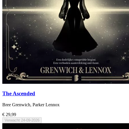
The Ascended
Bree Grenwich, Parker Lennox
€ 29,99
Verwacht
24-09-2026