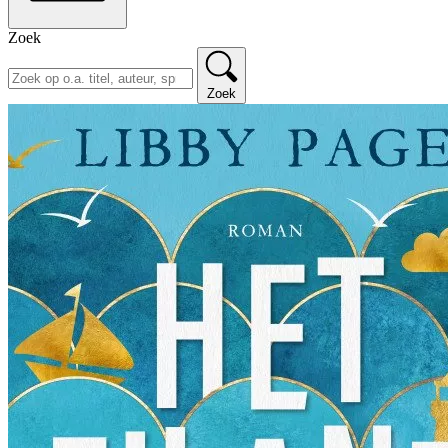
Zoek
Zoek