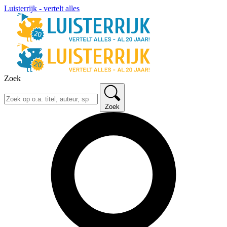
Luisterrijk - vertelt alles
Zoek
Zoek