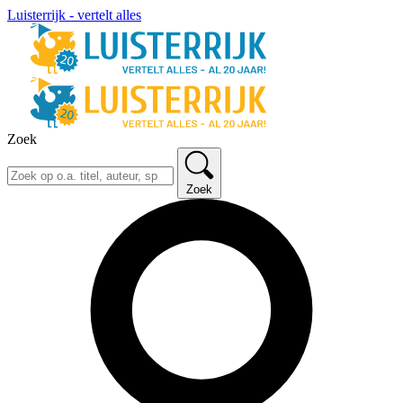
Luisterrijk - vertelt alles
Zoek
Zoek