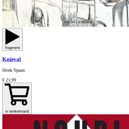
fragment
Knieval
Henk Spaan
€ 21,99
in winkelmand