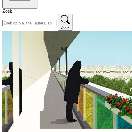
Zoek
Zoek