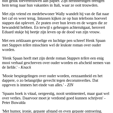
hun geluk toevertrouwen aan papier. Zijn herinneringen brengen
hem terug naar hun vakanties in Itali, waar ze ooit trouwden.
Met zijn vriend en medebewoner Wally wandelt hij van de flat naar
het caf en weer terug. Intussen kijken ze op hun telefoons hoeveel
stappen dat oplevert. Ze praten over hun leven en de wegen die ze
bewandeld hebben. En terwijl s geheugen achteruitgaat, herovert
Eduard stukje bij beetje zijn leven op de dood van zijn vrouw.
Met een zeldzaam gevoelige en luchtige pen schreef Henk Spaan
met
Stappen tellen
misschien wel de leukste roman over ouder
worden.
'Henk Spaan heeft met zijn derde roman
Stappen tellen
een enig
mooi verhaal geschreven over ouder worden en afscheid nemen van
de liefde.' -
Knack
'Mooie bespiegelingen over ouder worden, eenzaamheid en het
dappere, o zo belangrijke gevecht tegen decorumverlies. Dat
opgeven is immers het einde van alles.' -
ZIN
'Spaans boek is vitaal, oergeestig, nooit sentimenteel, maar gaat wel
over verlies. Daarvoor moet je verdomd goed kunnen schrijven' -
Peter Buwalda
'Met humor, ironie, gepaste afstand en even gepaste ontroering.