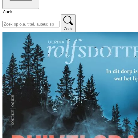
Zoek
Zoek