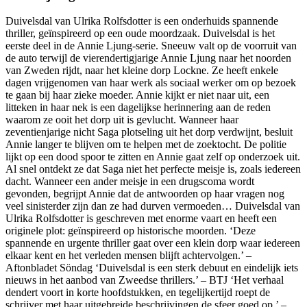
Duivelsdal van Ulrika Rolfsdotter is een onderhuids spannende
thriller, geïnspireerd op een oude moordzaak. Duivelsdal is het
eerste deel in de Annie Ljung-serie. Sneeuw valt op de voorruit van
de auto terwijl de vierendertigjarige Annie Ljung naar het noorden
van Zweden rijdt, naar het kleine dorp Lockne. Ze heeft enkele
dagen vrijgenomen van haar werk als sociaal werker om op bezoek
te gaan bij haar zieke moeder. Annie kijkt er niet naar uit, een
litteken in haar nek is een dagelijkse herinnering aan de reden
waarom ze ooit het dorp uit is gevlucht. Wanneer haar
zeventienjarige nicht Saga plotseling uit het dorp verdwijnt, besluit
Annie langer te blijven om te helpen met de zoektocht. De politie
lijkt op een dood spoor te zitten en Annie gaat zelf op onderzoek uit.
Al snel ontdekt ze dat Saga niet het perfecte meisje is, zoals iedereen
dacht. Wanneer een ander meisje in een drugscoma wordt
gevonden, begrijpt Annie dat de antwoorden op haar vragen nog
veel sinisterder zijn dan ze had durven vermoeden… Duivelsdal van
Ulrika Rolfsdotter is geschreven met enorme vaart en heeft een
originele plot: geïnspireerd op historische moorden. ‘Deze
spannende en urgente thriller gaat over een klein dorp waar iedereen
elkaar kent en het verleden mensen blijft achtervolgen.’ –
Aftonbladet Söndag ‘Duivelsdal is een sterk debuut en eindelijk iets
nieuws in het aanbod van Zweedse thrillers.’ – BTJ ‘Het verhaal
dendert voort in korte hoofdstukken, en tegelijkertijd roept de
schrijver met haar uitgebreide beschrijvingen de sfeer goed op.’ –