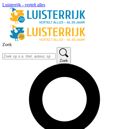
Luisterrijk - vertelt alles
Zoek
Zoek