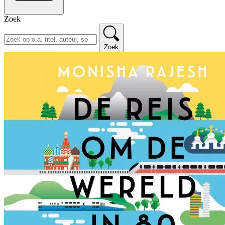
Zoek
Zoek