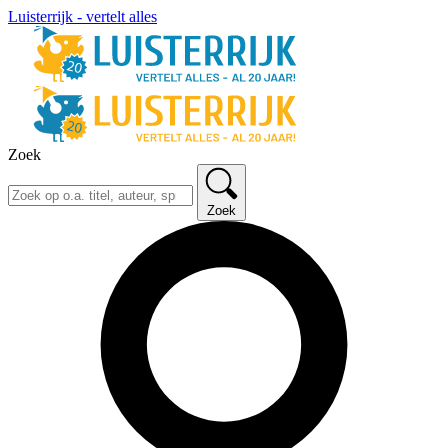
Luisterrijk - vertelt alles
Zoek
Zoek