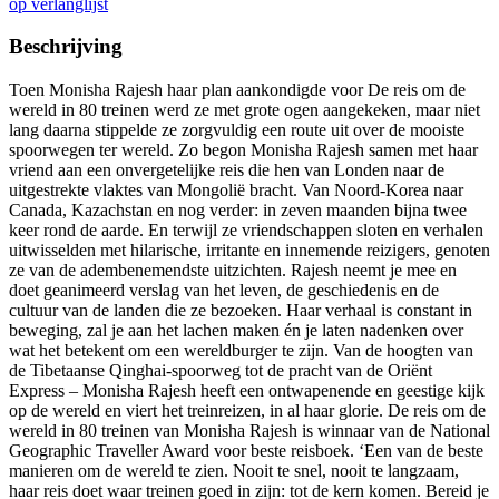
op verlanglijst
Beschrijving
Toen Monisha Rajesh haar plan aankondigde voor De reis om de
wereld in 80 treinen werd ze met grote ogen aangekeken, maar niet
lang daarna stippelde ze zorgvuldig een route uit over de mooiste
spoorwegen ter wereld. Zo begon Monisha Rajesh samen met haar
vriend aan een onvergetelijke reis die hen van Londen naar de
uitgestrekte vlaktes van Mongolië bracht. Van Noord-Korea naar
Canada, Kazachstan en nog verder: in zeven maanden bijna twee
keer rond de aarde. En terwijl ze vriendschappen sloten en verhalen
uitwisselden met hilarische, irritante en innemende reizigers, genoten
ze van de adembenemendste uitzichten. Rajesh neemt je mee en
doet geanimeerd verslag van het leven, de geschiedenis en de
cultuur van de landen die ze bezoeken. Haar verhaal is constant in
beweging, zal je aan het lachen maken én je laten nadenken over
wat het betekent om een wereldburger te zijn. Van de hoogten van
de Tibetaanse Qinghai-spoorweg tot de pracht van de Oriënt
Express – Monisha Rajesh heeft een ontwapenende en geestige kijk
op de wereld en viert het treinreizen, in al haar glorie. De reis om de
wereld in 80 treinen van Monisha Rajesh is winnaar van de National
Geographic Traveller Award voor beste reisboek. ‘Een van de beste
manieren om de wereld te zien. Nooit te snel, nooit te langzaam,
haar reis doet waar treinen goed in zijn: tot de kern komen. Bereid je