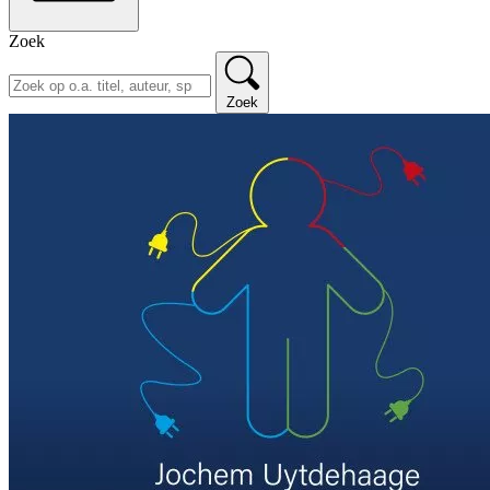
Zoek
Zoek