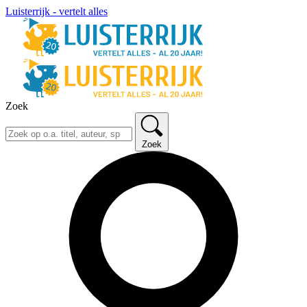
Luisterrijk - vertelt alles
Zoek
Zoek