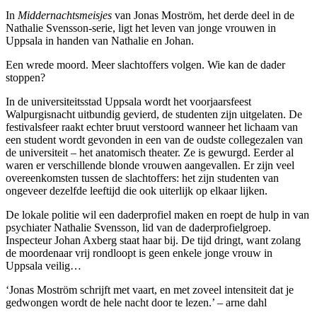
In
Middernachtsmeisjes
van Jonas Moström, het derde deel in de
Nathalie Svensson-serie, ligt het leven van jonge vrouwen in
Uppsala in handen van Nathalie en Johan.
Een wrede moord. Meer slachtoffers volgen. Wie kan de dader
stoppen?
In de universiteitsstad Uppsala wordt het voorjaarsfeest
Walpurgisnacht uitbundig gevierd, de studenten zijn uitgelaten. De
festivalsfeer raakt echter bruut verstoord wanneer het lichaam van
een student wordt gevonden in een van de oudste collegezalen van
de universiteit – het anatomisch theater. Ze is gewurgd. Eerder al
waren er verschillende blonde vrouwen aangevallen. Er zijn veel
overeenkomsten tussen de slachtoffers: het zijn studenten van
ongeveer dezelfde leeftijd die ook uiterlijk op elkaar lijken.
De lokale politie wil een daderprofiel maken en roept de hulp in van
psychiater Nathalie Svensson, lid van de daderprofielgroep.
Inspecteur Johan Axberg staat haar bij. De tijd dringt, want zolang
de moordenaar vrij rondloopt is geen enkele jonge vrouw in
Uppsala veilig…
‘Jonas Moström schrijft met vaart, en met zoveel intensiteit dat je
gedwongen wordt de hele nacht door te lezen.’ – arne dahl