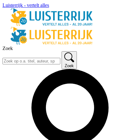
Luisterrijk - vertelt alles
Zoek
Zoek