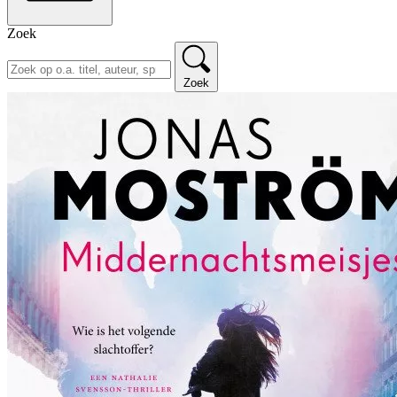
Zoek
Zoek