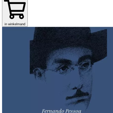
in winkelmand