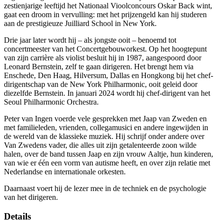
zestienjarige leeftijd het Nationaal Vioolconcours Oskar Back wint,
gaat een droom in vervulling: met het prijzengeld kan hij studeren
aan de prestigieuze Juilliard School in New York.
Drie jaar later wordt hij – als jongste ooit – benoemd tot
concertmeester van het Concertgebouworkest. Op het hoogtepunt
van zijn carrière als violist besluit hij in 1987, aangespoord door
Leonard Bernstein, zelf te gaan dirigeren. Het brengt hem via
Enschede, Den Haag, Hilversum, Dallas en Hongkong bij het chef-
dirigentschap van de New York Philharmonic, ooit geleid door
diezelfde Bernstein. In januari 2024 wordt hij chef-dirigent van het
Seoul Philharmonic Orchestra.
Peter van Ingen voerde vele gesprekken met Jaap van Zweden en
met familieleden, vrienden, collegamusici en andere ingewijden in
de wereld van de klassieke muziek. Hij schrijf onder andere over
Van Zwedens vader, die alles uit zijn getalenteerde zoon wilde
halen, over de band tussen Jaap en zijn vrouw Aaltje, hun kinderen,
van wie er één een vorm van autisme heeft, en over zijn relatie met
Nederlandse en internationale orkesten.
Daarnaast voert hij de lezer mee in de techniek en de psychologie
van het dirigeren.
Details