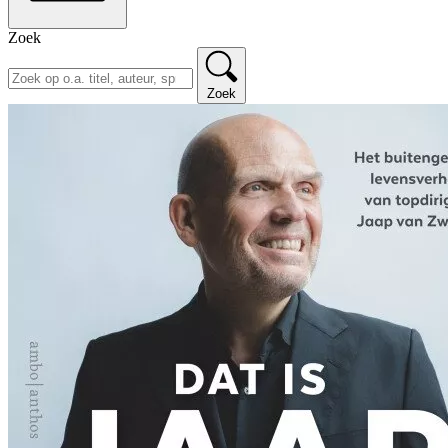
Zoek
Zoek