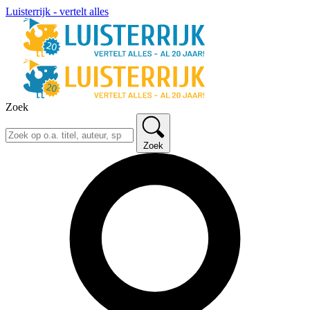
Luisterrijk - vertelt alles
Zoek
Zoek