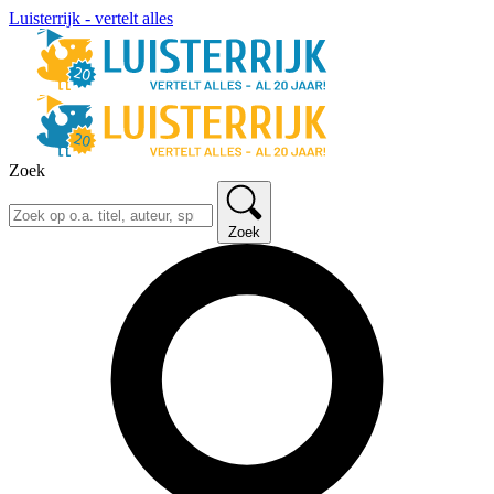
Luisterrijk - vertelt alles
Zoek
Zoek