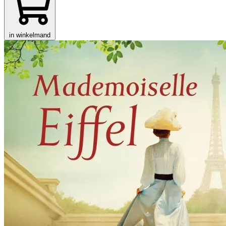
in winkelmand