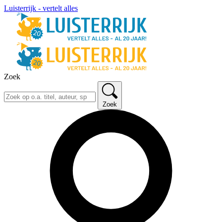
Luisterrijk - vertelt alles
Zoek
Zoek