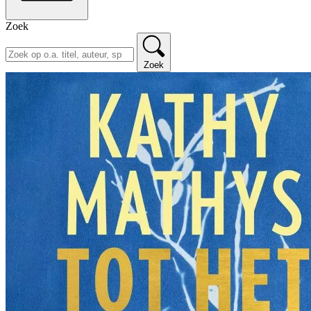
Zoek
Zoek