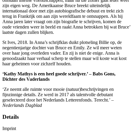
ontstaan intense vriendschappen, maar na die zomer gaat ieder weer
zijn eigen weg. De Amerikaanse Bruce breekt uiteindelijk
internationaal door met zijn autobiografische debuut en trekt zich
terug in Frankrijk om aan zijn wereldfaam te ontsnappen. Als hij
Anna jaren later vraagt om zijn biografie te schrijven, komen de
oude vrienden weer in beeld en raakt Anna betrokken bij wat Bruce’
laatste dagen zullen blijken.
St Ives, 2018. In Anna’s schrijfklas duikt plotseling Billie op, de
negentienjarige dochter van Bruce en Emily. Ze wil meer weten
over haar jong overleden vader. En zij is niet de enige. Anna is
genoodzaakt haar verhaal scherp te stellen maar wil koste wat kost
haar geheimen voor zichzelf houden.
‘Kathy Mathys is een heel goede schrijver.’ – Babs Gons,
Dichter des Vaderlands
‘Ze neemt alle ruimte voor mooie (natuur)beschrijvingen en
fijnzinnige details. Ze werd in 2017 als talentvolle debutant
geselecteerd door het Nederlands Letterenfonds. Terecht.’ –
Nederlands Dagblad
Details
Imprint