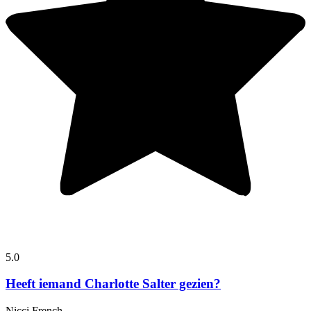
5.0
Heeft iemand Charlotte Salter gezien?
Nicci French