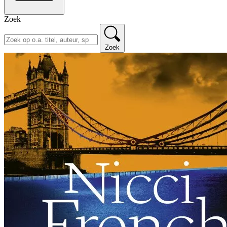
Zoek
Zoek