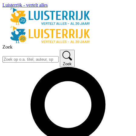
Luisterrijk - vertelt alles
Zoek
Zoek