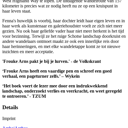
West Highland Way te lopen. De uitdagende wandelroute van 157
kilometer is precies wat ze nodig heeft nu ze op een kruispunt in
haar leven staat.
Fenna's huwelijk is voorbij, haar dochter leidt haar eigen leven en in
haar werk als kunstenaar en galeriehoudster voelt ze zich niet meer
gezien. Nu ook haar geliefde vader haar niet meer herkent is het tijd
voor bezinning. Terwijl ze het ruige Schotse landschap doorkruist en
andere wandelaars ontmoet maakt ze ook een innerlijke reis door
haar herinneringen, en met elke wandeletappe komt ze tot nieuwe
inzichten en meer acceptatie.
'Frouke Arns pakt je bij je lurven.' - de Volkskrant
‘Frouke Arns heeft een vaardige pen en schreef een goed
verhaal, een pageturner zelfs.’ – Wykein
‘Het boek voert de lezer mee door een indrukwekkend
landschap, onderzoekt verlies en veerkracht, en weet geregeld
te ontroeren.’ - TZUM
Details
Imprint