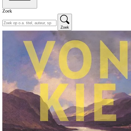
Zoek
Zoek