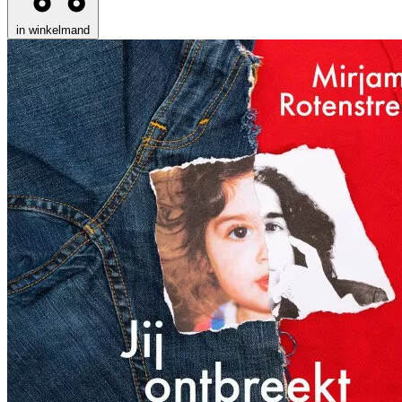
in winkelmand