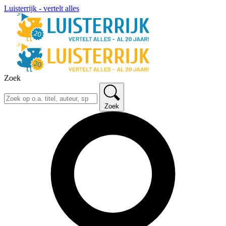
Luisterrijk - vertelt alles
Zoek
Zoek