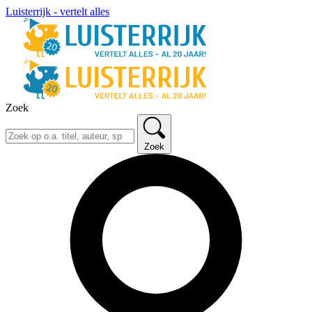
Luisterrijk - vertelt alles
Zoek
Zoek