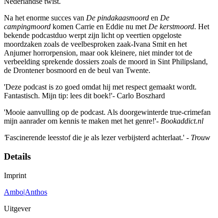
Nederlandse twist.
Na het enorme succes van
De pindakaasmoord
en
De
campingmoord
komen Carrie en Eddie nu met
De kerstmoord
. Het
bekende podcastduo werpt zijn licht op veertien opgeloste
moordzaken zoals de veelbesproken zaak-Ivana Smit en het
Anjumer horrorpension, maar ook kleinere, niet minder tot de
verbeelding sprekende dossiers zoals de moord in Sint Philipsland,
de Drontener bosmoord en de beul van Twente.
'Deze podcast is zo goed omdat hij met respect gemaakt wordt.
Fantastisch. Mijn tip: lees dit boek!'- Carlo Boszhard
'Mooie aanvulling op de podcast. Als doorgewinterde true-crimefan
mijn aanrader om kennis te maken met het genre!'-
Bookaddict.nl
'
Fascinerende leesstof die je als lezer verbijsterd achterlaat.' -
Trouw
Details
Imprint
Ambo|Anthos
Uitgever