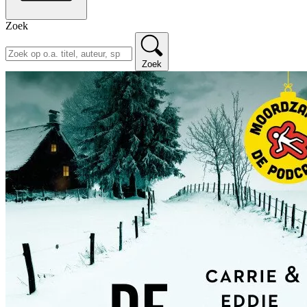
Zoek
Zoek