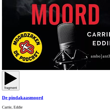
fragment
De pindakaasmoord
Carrie, Eddie