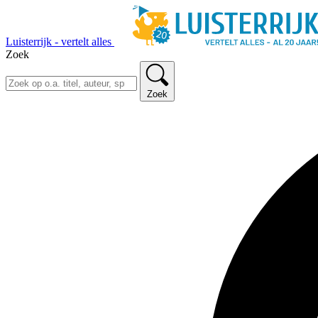
Luisterrijk - vertelt alles
Zoek
Zoek