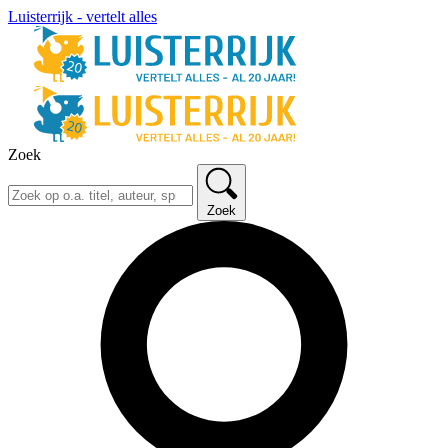
Luisterrijk - vertelt alles
Zoek
Zoek