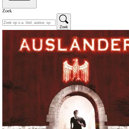
Zoek
Zoek