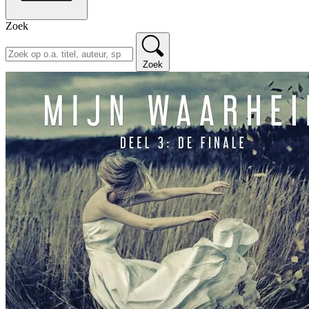
Zoek
Zoek