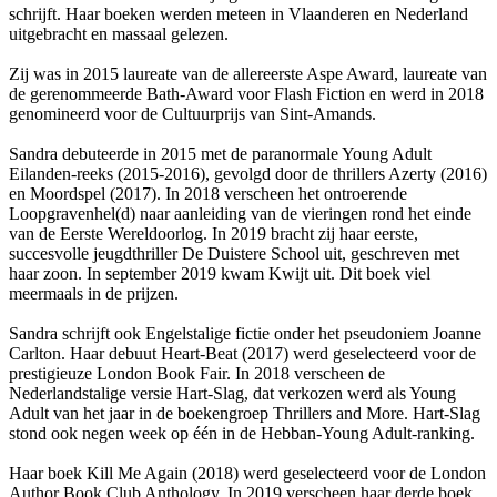
schrijft. Haar boeken werden meteen in Vlaanderen en Nederland
uitgebracht en massaal gelezen.
Zij was in 2015 laureate van de allereerste Aspe Award, laureate van
de gerenommeerde Bath-Award voor Flash Fiction en werd in 2018
genomineerd voor de Cultuurprijs van Sint-Amands.
Sandra debuteerde in 2015 met de paranormale Young Adult
Eilanden-reeks (2015-2016), gevolgd door de thrillers Azerty (2016)
en Moordspel (2017). In 2018 verscheen het ontroerende
Loopgravenhel(d) naar aanleiding van de vieringen rond het einde
van de Eerste Wereldoorlog. In 2019 bracht zij haar eerste,
succesvolle jeugdthriller De Duistere School uit, geschreven met
haar zoon. In september 2019 kwam Kwijt uit. Dit boek viel
meermaals in de prijzen.
Sandra schrijft ook Engelstalige fictie onder het pseudoniem Joanne
Carlton. Haar debuut Heart-Beat (2017) werd geselecteerd voor de
prestigieuze London Book Fair. In 2018 verscheen de
Nederlandstalige versie Hart-Slag, dat verkozen werd als Young
Adult van het jaar in de boekengroep Thrillers and More. Hart-Slag
stond ook negen week op één in de Hebban-Young Adult-ranking.
Haar boek Kill Me Again (2018) werd geselecteerd voor de London
Author Book Club Anthology. In 2019 verscheen haar derde boek