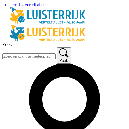
Luisterrijk - vertelt alles
Zoek
Zoek