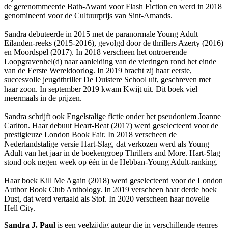
de gerenommeerde Bath-Award voor Flash Fiction en werd in 2018
genomineerd voor de Cultuurprijs van Sint-Amands.
Sandra debuteerde in 2015 met de paranormale Young Adult
Eilanden-reeks (2015-2016), gevolgd door de thrillers Azerty (2016)
en Moordspel (2017). In 2018 verscheen het ontroerende
Loopgravenhel(d) naar aanleiding van de vieringen rond het einde
van de Eerste Wereldoorlog. In 2019 bracht zij haar eerste,
succesvolle jeugdthriller De Duistere School uit, geschreven met
haar zoon. In september 2019 kwam Kwijt uit. Dit boek viel
meermaals in de prijzen.
Sandra schrijft ook Engelstalige fictie onder het pseudoniem Joanne
Carlton. Haar debuut Heart-Beat (2017) werd geselecteerd voor de
prestigieuze London Book Fair. In 2018 verscheen de
Nederlandstalige versie Hart-Slag, dat verkozen werd als Young
Adult van het jaar in de boekengroep Thrillers and More. Hart-Slag
stond ook negen week op één in de Hebban-Young Adult-ranking.
Haar boek Kill Me Again (2018) werd geselecteerd voor de London
Author Book Club Anthology. In 2019 verscheen haar derde boek
Dust, dat werd vertaald als Stof. In 2020 verscheen haar novelle
Hell City.
Sandra J. Paul
is een veelzijdig auteur die in verschillende genres