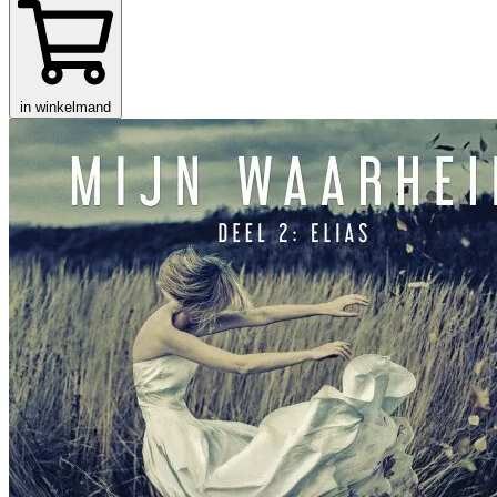
in winkelmand