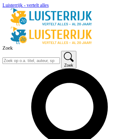
Luisterrijk - vertelt alles
Zoek
Zoek