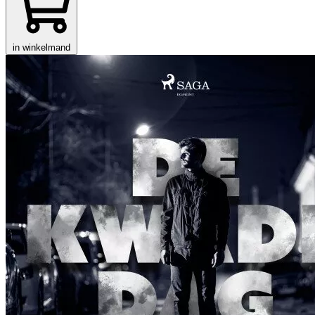
in winkelmand