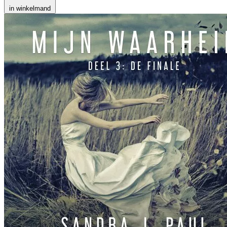
in winkelmand