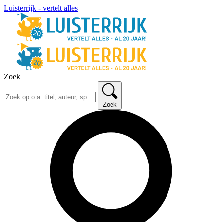
Luisterrijk - vertelt alles
Zoek
Zoek