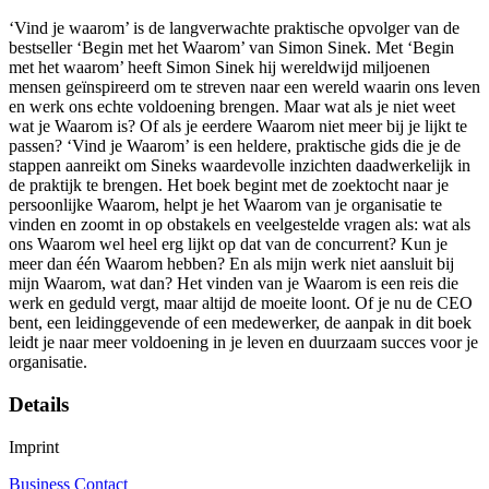
‘Vind je waarom’ is de langverwachte praktische opvolger van de
bestseller ‘Begin met het Waarom’ van Simon Sinek. Met ‘Begin
met het waarom’ heeft Simon Sinek hij wereldwijd miljoenen
mensen geïnspireerd om te streven naar een wereld waarin ons leven
en werk ons echte voldoening brengen. Maar wat als je niet weet
wat je Waarom is? Of als je eerdere Waarom niet meer bij je lijkt te
passen? ‘Vind je Waarom’ is een heldere, praktische gids die je de
stappen aanreikt om Sineks waardevolle inzichten daadwerkelijk in
de praktijk te brengen. Het boek begint met de zoektocht naar je
persoonlijke Waarom, helpt je het Waarom van je organisatie te
vinden en zoomt in op obstakels en veelgestelde vragen als: wat als
ons Waarom wel heel erg lijkt op dat van de concurrent? Kun je
meer dan één Waarom hebben? En als mijn werk niet aansluit bij
mijn Waarom, wat dan? Het vinden van je Waarom is een reis die
werk en geduld vergt, maar altijd de moeite loont. Of je nu de CEO
bent, een leidinggevende of een medewerker, de aanpak in dit boek
leidt je naar meer voldoening in je leven en duurzaam succes voor je
organisatie.
Details
Imprint
Business Contact