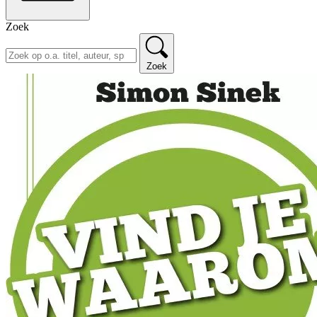
Zoek
Zoek