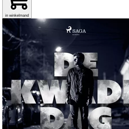
in winkelmand