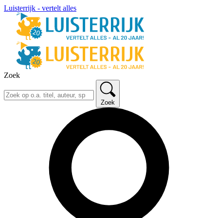
Luisterrijk - vertelt alles
Zoek
Zoek