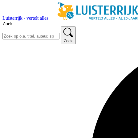
Luisterrijk - vertelt alles
Zoek
Zoek