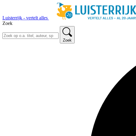
Luisterrijk - vertelt alles
Zoek
Zoek