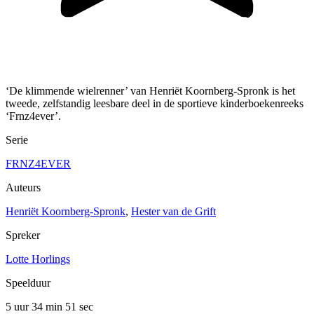
‘De klimmende wielrenner’ van Henriët Koornberg-Spronk is het
tweede, zelfstandig leesbare deel in de sportieve kinderboekenreeks
‘Frnz4ever’.
Serie
FRNZ4EVER
Auteurs
Henriët Koornberg-Spronk
,
Hester van de Grift
Spreker
Lotte Horlings
Speelduur
5 uur 34 min
51 sec