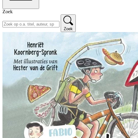
Zoek
Zoek