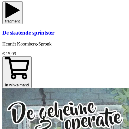
fragment
De skatende sprintster
Henriët Koornberg-Spronk
€ 15,99
in winkelmand