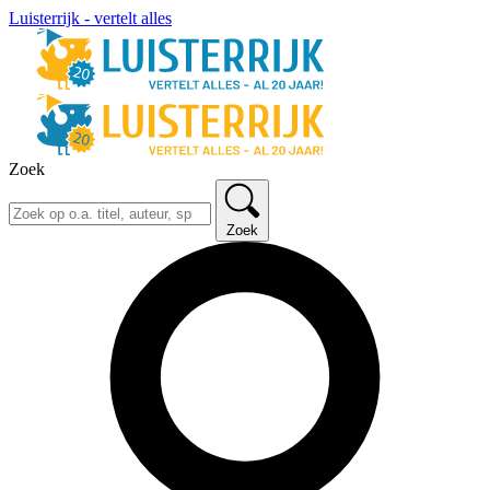
Luisterrijk - vertelt alles
Zoek
Zoek