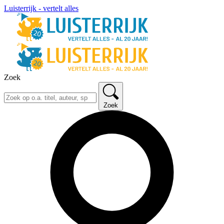
Luisterrijk - vertelt alles
Zoek
Zoek