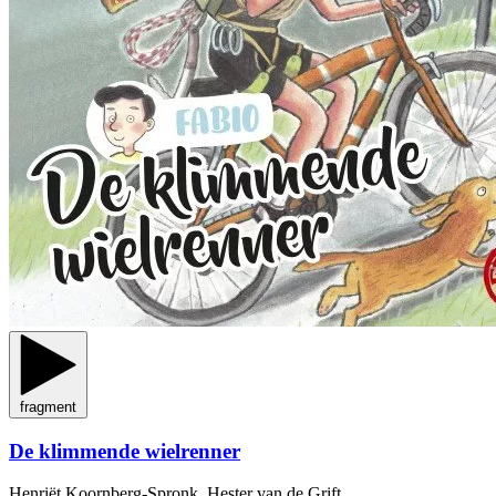
fragment
De klimmende wielrenner
Henriët Koornberg-Spronk, Hester van de Grift