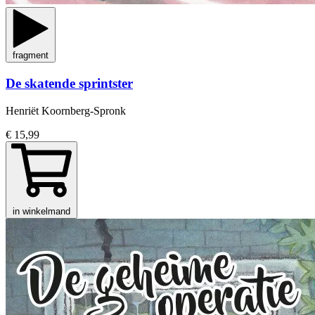
fragment
De skatende sprintster
Henriët Koornberg-Spronk
€ 15,99
in winkelmand