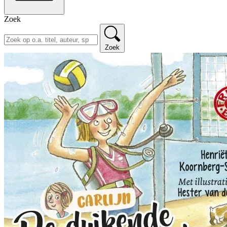
Zoek
Zoek