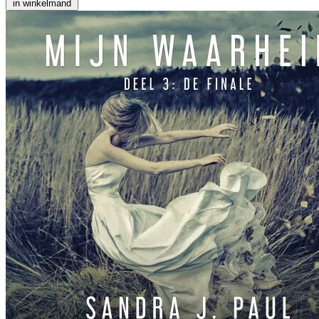
in winkelmand