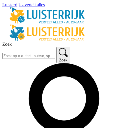
Luisterrijk - vertelt alles
Zoek
Zoek