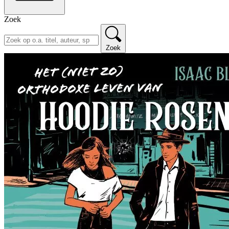
Zoek
Zoek