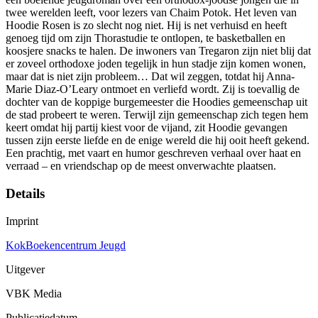
twee werelden leeft, voor lezers van Chaim Potok. Het leven van
Hoodie Rosen is zo slecht nog niet. Hij is net verhuisd en heeft
genoeg tijd om zijn Thorastudie te ontlopen, te basketballen en
koosjere snacks te halen. De inwoners van Tregaron zijn niet blij dat
er zoveel orthodoxe joden tegelijk in hun stadje zijn komen wonen,
maar dat is niet zijn probleem… Dat wil zeggen, totdat hij Anna-
Marie Diaz-O’Leary ontmoet en verliefd wordt. Zij is toevallig de
dochter van de koppige burgemeester die Hoodies gemeenschap uit
de stad probeert te weren. Terwijl zijn gemeenschap zich tegen hem
keert omdat hij partij kiest voor de vijand, zit Hoodie gevangen
tussen zijn eerste liefde en de enige wereld die hij ooit heeft gekend.
Een prachtig, met vaart en humor geschreven verhaal over haat en
verraad – en vriendschap op de meest onverwachte plaatsen.
Details
Imprint
KokBoekencentrum Jeugd
Uitgever
VBK Media
Publicatiedatum