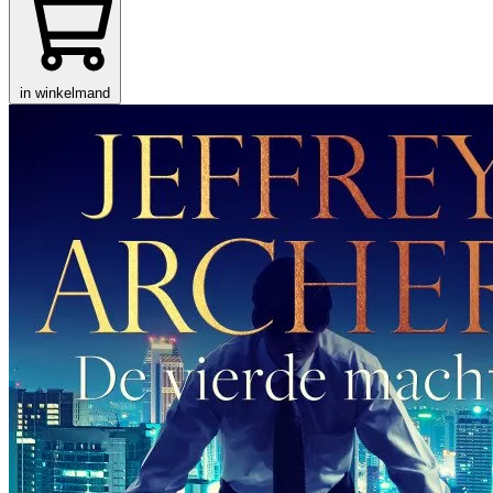
in winkelmand