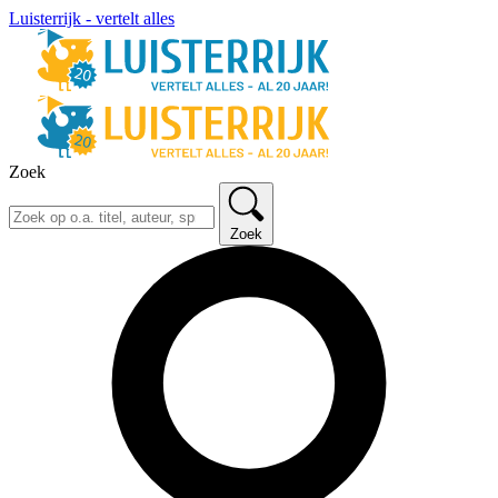
Luisterrijk - vertelt alles
Zoek
Zoek