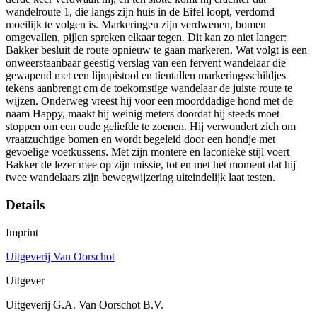
wandelroute 1, die langs zijn huis in de Eifel loopt, verdomd
moeilijk te volgen is. Markeringen zijn verdwenen, bomen
omgevallen, pijlen spreken elkaar tegen. Dit kan zo niet langer:
Bakker besluit de route opnieuw te gaan markeren. Wat volgt is een
onweerstaanbaar geestig verslag van een fervent wandelaar die
gewapend met een lijmpistool en tientallen markeringsschildjes
tekens aanbrengt om de toekomstige wandelaar de juiste route te
wijzen. Onderweg vreest hij voor een moorddadige hond met de
naam Happy, maakt hij weinig meters doordat hij steeds moet
stoppen om een oude geliefde te zoenen. Hij verwondert zich om
vraatzuchtige bomen en wordt begeleid door een hondje met
gevoelige voetkussens. Met zijn montere en laconieke stijl voert
Bakker de lezer mee op zijn missie, tot en met het moment dat hij
twee wandelaars zijn bewegwijzering uiteindelijk laat testen.
Details
Imprint
Uitgeverij Van Oorschot
Uitgever
Uitgeverij G.A. Van Oorschot B.V.