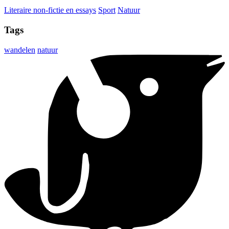
Literaire non-fictie en essays
Sport
Natuur
Tags
wandelen
natuur