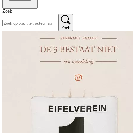
Zoek
Zoek