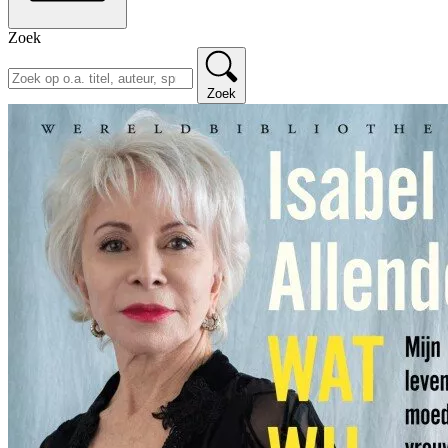
Zoek
Zoek