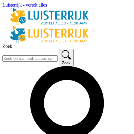
Luisterrijk - vertelt alles
Zoek
Zoek