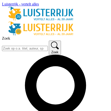
Luisterrijk - vertelt alles
Zoek
Zoek