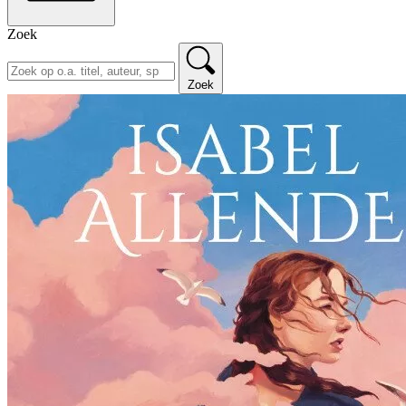
Zoek
Zoek