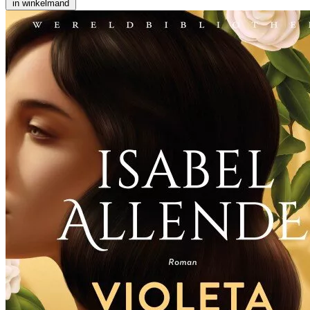
in winkelmand