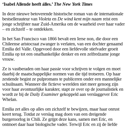
‘Isabel Allende heeft álles.’
The New York Times
In deze nieuwe betoverende historische roman van de internationale
bestsellerauteur van
Violeta
en
De wind kent mijn naam
reist een
jonge schrijfster naar Zuid-Amerika om de waarheid over haar vader
– en zichzelf – te ontdekken.
In het San Francisco van 1866 bevalt een Ierse non, die door een
Chileense aristocraat zwanger is verlaten, van een dochter genaamd
Emilia del Valle. Opgevoed door een liefdevolle stiefvader groeit
Emilia op tot een onafhankelijke denker en een zelfredzame jonge
vrouw.
Ze is vastberaden om haar passie voor schrijven te volgen en moet
daarbij de maatschappelijke normen van die tijd trotseren. Op haar
zestiende begint ze pulpromans te publiceren onder een mannelijke
schuilnaam. Wanneer die fictieve werelden niet meer genoeg zijn
voor haar avontuurlijke karakter, stapt ze over op de journalistiek en
wordt ze bij de
Daily Examiner
gekoppeld aan verslaggever Eric
Whelan.
Emilia zet alles op alles om zichzelf te bewijzen, maar haar onrust
keert terug. Totdat ze verslag mag doen van een dreigende
burgeroorlog in Chili. Ze grijpt deze kans, samen met Eric, en
ontmoet daar haar biologische vader. Terwijl Eric en zij de liefde