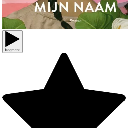
fragment