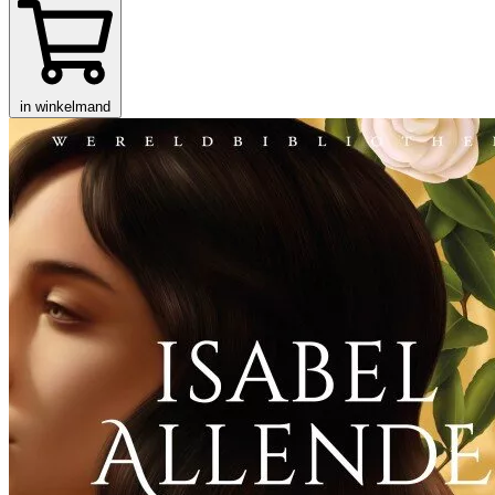
in winkelmand