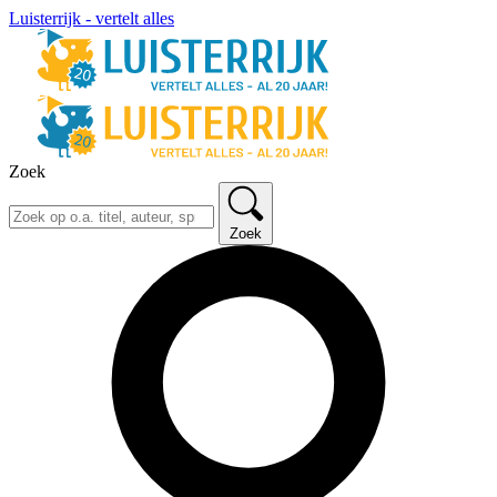
Luisterrijk - vertelt alles
Zoek
Zoek