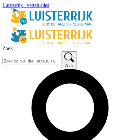
Luisterrijk - vertelt alles
Zoek
Zoek