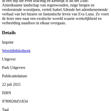
In een stijl die even krachtig en kleurrijk is als het Zuid-
Amerikaanse landschap van regenwouden, ruige bergen en
verdorstende woestijnen, vertelt Isabel Allende het adembenemende
verhaal van het bizarre en fantastische leven van Eva Luna. Ze voert
de lezer mee naar een exotische wereld waarin werkelijkheid en
verbeelding naadloos in elkaar overgaan.
Details
Imprint
Wereldbibliotheek
Uitgever
Park Uitgevers
Publicatiedatum
22 juli 2021
ISBN
9789028451834
Taal