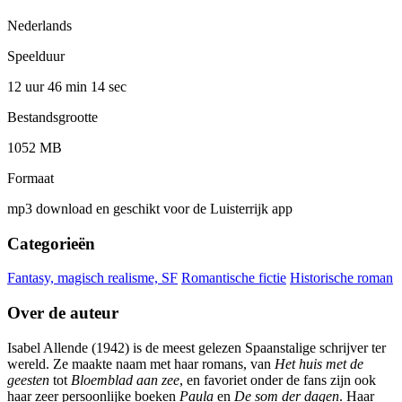
Nederlands
Speelduur
12 uur 46 min
14 sec
Bestandsgrootte
1052 MB
Formaat
mp3 download en geschikt voor de Luisterrijk app
Categorieën
Fantasy, magisch realisme, SF
Romantische fictie
Historische roman
Over de auteur
Isabel Allende (1942) is de meest gelezen Spaanstalige schrijver ter
wereld. Ze maakte naam met haar romans, van
Het huis met de
geesten
tot
Bloemblad aan zee
, en favoriet onder de fans zijn ook
haar zeer persoonlijke boeken
Paula
en
De som der dagen
. Haar