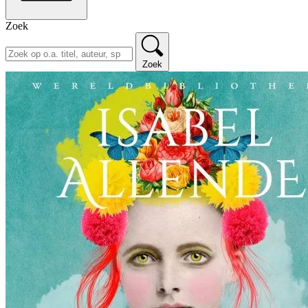
Zoek
Zoek