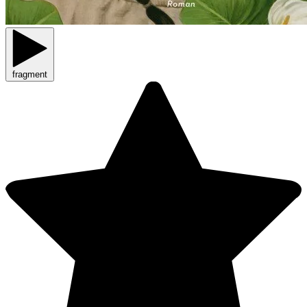
fragment