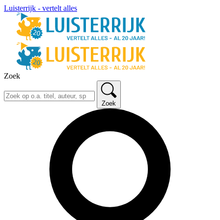
Luisterrijk - vertelt alles
Zoek
Zoek