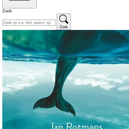
Zoek
Zoek