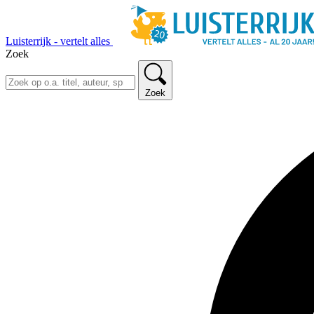
Luisterrijk - vertelt alles
Zoek
Zoek